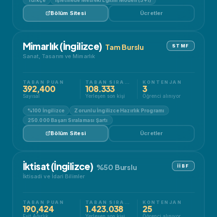
Bölüm Sitesi
Ücretler
Mimarlık (İngilizce)
Tam Burslu
STMF
Sanat, Tasarım ve Mimarlık
TABAN PUAN
TABAN SIRALAMA
KONTENJAN
392,400
108.333
3
Sayısal
Yerleşen son kişi
Öğrenci alınıyor
%100 İngilizce
Zorunlu İngilizce Hazırlık Programı
250.000 Başarı Sıralaması Şartı
Bölüm Sitesi
Ücretler
İktisat (İngilizce)
%50 Burslu
İİBF
İktisadi ve İdari Bilimler
TABAN PUAN
TABAN SIRALAMA
KONTENJAN
190,424
1.423.038
25
Eşit Ağırlık
Yerleşen son kişi
Öğrenci alınıyor