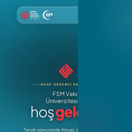
ADAY ÖĞRENCI REHBERI
Eğitim Fakültesi
FSM Vakıf
Üniversitesi'ne
Hukuk Fakültesi
hoş
geldin.
Tercih Bursları
İnsan ve Toplum Bil
Fakültesi
YKS Derece Burslar
Tercih sürecinizde ihtiyaç duyacağınız tüm
İktisadi ve İdari Bil