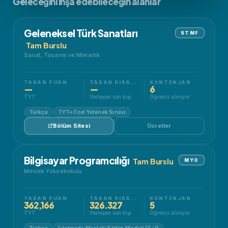
Geleceğini inşa edebileceğin alanlar
Geleneksel Türk Sanatları
STMF
Tam Burslu
Sanat, Tasarım ve Mimarlık
TABAN PUAN
TABAN SIRALAMA
KONTENJAN
—
—
6
TYT
Yerleşen son kişi
Öğrenci alınıyor
Türkçe
TYT+Özel Yetenek Sınavı
Bölüm Sitesi
Ücretler
Bilgisayar Programcılığı
Tam Burslu
MYO
Meslek Yüksekokulu
TABAN PUAN
TABAN SIRALAMA
KONTENJAN
362,166
326.327
5
TYT
Yerleşen son kişi
Öğrenci alınıyor
Türkçe
İşletmede Mesleki Eğitim Modeli (3+1)