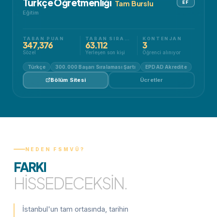
Türkçe Öğretmenliği
Tam Burslu
EF
Eğitim
TABAN PUAN
TABAN SIRALAMA
KONTENJAN
347,376
63.112
3
Sözel
Yerleşen son kişi
Öğrenci alınıyor
Türkçe
300.000 Başarı Sıralaması Şartı
EPDAD Akredite
Bölüm Sitesi
Ücretler
NEDEN FSMVÜ?
FARKI
HISSEDECEKSIN.
İstanbul'un tam ortasında, tarihin