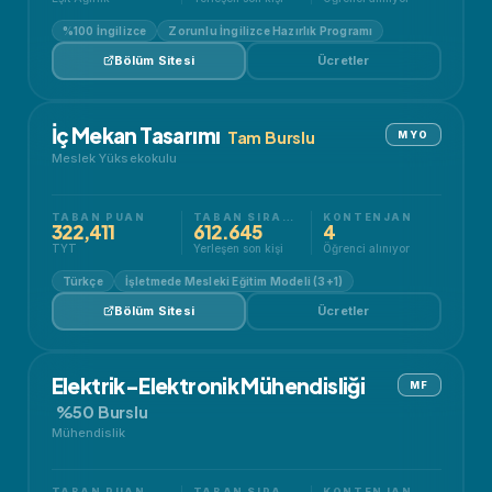
%100 İngilizce
Zorunlu İngilizce Hazırlık Programı
Bölüm Sitesi
Ücretler
İç Mekan Tasarımı
Tam Burslu
MYO
Meslek Yüksekokulu
TABAN PUAN
TABAN SIRALAMA
KONTENJAN
322,411
612.645
4
TYT
Yerleşen son kişi
Öğrenci alınıyor
Türkçe
İşletmede Mesleki Eğitim Modeli (3+1)
Bölüm Sitesi
Ücretler
Elektrik-Elektronik Mühendisliği
MF
%50 Burslu
Mühendislik
TABAN PUAN
TABAN SIRALAMA
KONTENJAN