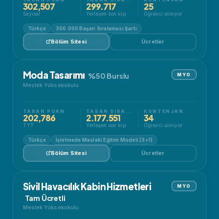
302,507
299.717
25
Sayısal
Yerleşen son kişi
Öğrenci alınıyor
Türkçe
300.000 Başarı Sıralaması Şartı
Bölüm Sitesi
Ücretler
Moda Tasarımı
%50 Burslu
MYO
Meslek Yüksekokulu
TABAN PUAN
TABAN SIRALAMA
KONTENJAN
202,786
2.177.551
34
TYT
Yerleşen son kişi
Öğrenci alınıyor
Türkçe
İşletmede Mesleki Eğitim Modeli (3+1)
Bölüm Sitesi
Ücretler
Sivil Havacılık Kabin Hizmetleri
MYO
Tam Ücretli
Meslek Yüksekokulu