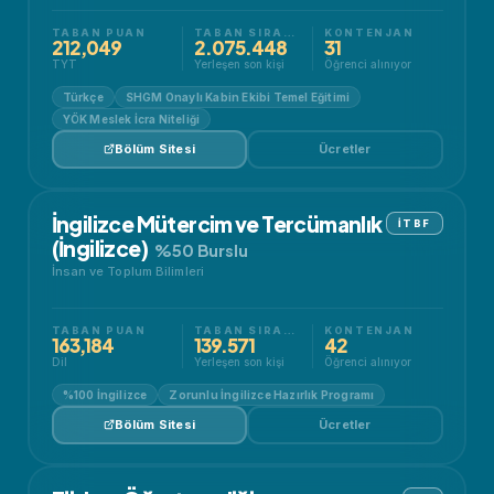
TABAN PUAN
TABAN SIRALAMA
KONTENJAN
212,049
2.075.448
31
TYT
Yerleşen son kişi
Öğrenci alınıyor
Türkçe
SHGM Onaylı Kabin Ekibi Temel Eğitimi
YÖK Meslek İcra Niteliği
Bölüm Sitesi
Ücretler
İngilizce Mütercim ve Tercümanlık
İTBF
(İngilizce)
%50 Burslu
İnsan ve Toplum Bilimleri
TABAN PUAN
TABAN SIRALAMA
KONTENJAN
163,184
139.571
42
Dil
Yerleşen son kişi
Öğrenci alınıyor
%100 İngilizce
Zorunlu İngilizce Hazırlık Programı
Bölüm Sitesi
Ücretler