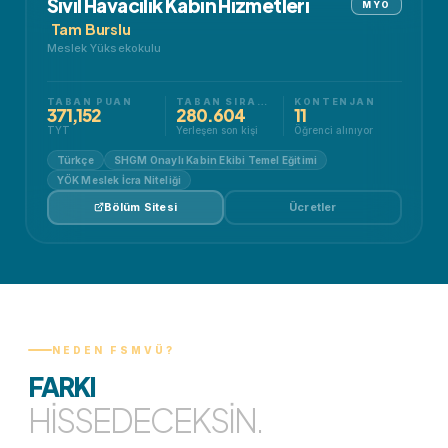
Sivil Havacılık Kabin Hizmetleri
MYO
Tam Burslu
Meslek Yüksekokulu
TABAN PUAN
TABAN SIRALAMA
KONTENJAN
371,152
280.604
11
TYT
Yerleşen son kişi
Öğrenci alınıyor
Türkçe
SHGM Onaylı Kabin Ekibi Temel Eğitimi
YÖK Meslek İcra Niteliği
Bölüm Sitesi
Ücretler
NEDEN FSMVÜ?
FARKI
HISSEDECEKSIN.