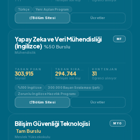
Türkçe
Yeni Açılan Program
Bölüm Sitesi
Ücretler
Yapay Zeka ve Veri Mühendisliği
MF
(İngilizce)
%50 Burslu
Mühendislik
TABAN PUAN
TABAN SIRALAMA
KONTENJAN
303,915
294.744
31
Sayısal
Yerleşen son kişi
Öğrenci alınıyor
%100 İngilizce
300.000 Başarı Sıralaması Şartı
Zorunlu İngilizce Hazırlık Programı
Bölüm Sitesi
Ücretler
Bilişim Güvenliği Teknolojisi
MYO
Tam Burslu
Meslek Yüksekokulu