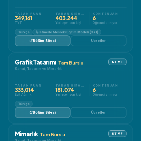
TABAN PUAN
TABAN SIRALAMA
KONTENJAN
349,161
403.244
6
TYT
Yerleşen son kişi
Öğrenci alınıyor
Türkçe
İşletmede Mesleki Eğitim Modeli (3+1)
Bölüm Sitesi
Ücretler
Grafik Tasarımı
Tam Burslu
STMF
Sanat, Tasarım ve Mimarlık
TABAN PUAN
TABAN SIRALAMA
KONTENJAN
333,014
181.074
6
Eşit Ağırlık
Yerleşen son kişi
Öğrenci alınıyor
Türkçe
Bölüm Sitesi
Ücretler
Mimarlık
Tam Burslu
STMF
Sanat, Tasarım ve Mimarlık