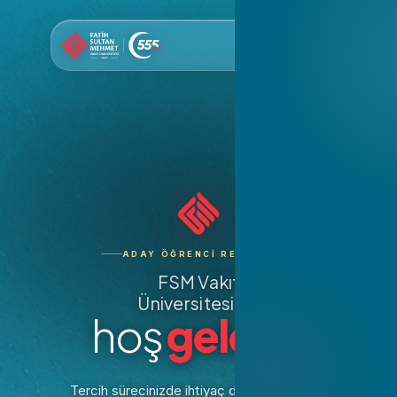
ADAY ÖĞRENCI REHBERI
Eğitim Fakültesi
FSM Vakıf
Üniversitesi'ne
Hukuk Fakültesi
hoş
geldin.
Tercih Bursları
İnsan ve Toplum Bil
Fakültesi
YKS Derece Burslar
Tercih sürecinizde ihtiyaç duyacağınız tüm
İktisadi ve İdari Bil