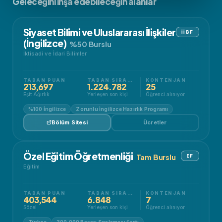
Geleceğini inşa edebileceğin alanlar
Siyaset Bilimi ve Uluslararası İlişkiler
İİBF
(İngilizce)
%50 Burslu
İktisadi ve İdari Bilimler
TABAN PUAN
TABAN SIRALAMA
KONTENJAN
213,697
1.224.782
25
Eşit Ağırlık
Yerleşen son kişi
Öğrenci alınıyor
%100 İngilizce
Zorunlu İngilizce Hazırlık Programı
Bölüm Sitesi
Ücretler
Özel Eğitim Öğretmenliği
Tam Burslu
EF
Eğitim
TABAN PUAN
TABAN SIRALAMA
KONTENJAN
403,544
6.848
7
Sözel
Yerleşen son kişi
Öğrenci alınıyor
Türkçe
300.000 Başarı Sıralaması Şartı