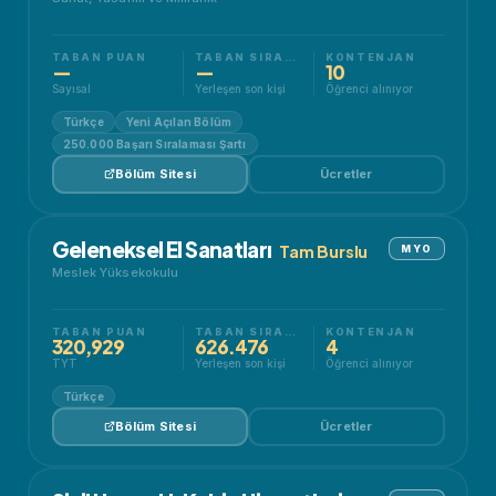
TABAN PUAN
TABAN SIRALAMA
KONTENJAN
—
—
10
Sayısal
Yerleşen son kişi
Öğrenci alınıyor
Türkçe
Yeni Açılan Bölüm
250.000 Başarı Sıralaması Şartı
Bölüm Sitesi
Ücretler
Geleneksel El Sanatları
Tam Burslu
MYO
Meslek Yüksekokulu
TABAN PUAN
TABAN SIRALAMA
KONTENJAN
320,929
626.476
4
TYT
Yerleşen son kişi
Öğrenci alınıyor
Türkçe
Bölüm Sitesi
Ücretler