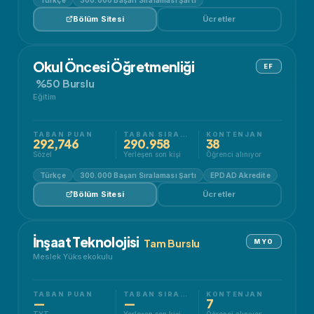
Bölüm Sitesi
Ücretler
Okul Öncesi Öğretmenliği
EF
%50 Burslu
Eğitim
TABAN PUAN
TABAN SIRALAMA
KONTENJAN
292,746
290.958
38
Sözel
Yerleşen son kişi
Öğrenci alınıyor
Türkçe
300.000 Başarı Sıralaması Şartı
EPDAD Akredite
Bölüm Sitesi
Ücretler
İnşaat Teknolojisi
Tam Burslu
MYO
Meslek Yüksekokulu
TABAN PUAN
TABAN SIRALAMA
KONTENJAN
—
—
7
TYT
Yerleşen son kişi
Öğrenci alınıyor