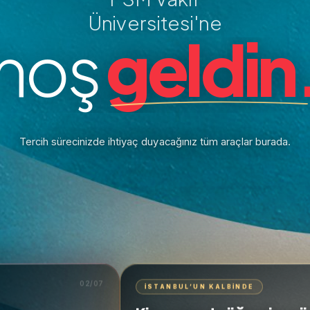
Üniversitesi'ne
hoş
geldin
Tercih sürecinizde ihtiyaç duyacağınız tüm araçlar burada.
02/07
İSTANBUL’UN KALBINDE