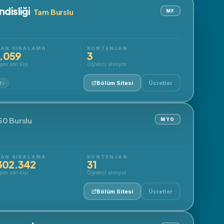
disliği
Tam Burslu
MF
AN SIRALAMA
KONTENJAN
.059
3
şen son kişi
Öğrenci alınıyor
Bölüm Sitesi
Ücretler
tı
0 Burslu
MYO
AN SIRALAMA
KONTENJAN
302.342
31
şen son kişi
Öğrenci alınıyor
Bölüm Sitesi
Ücretler