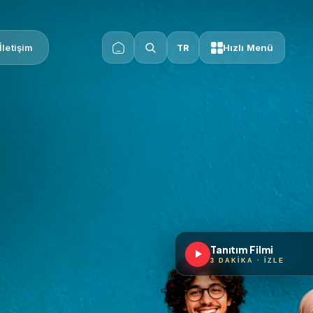
İletişim
Hızlı Menü
TR
Tanıtım Filmi
3 DAKIKA · İZLE