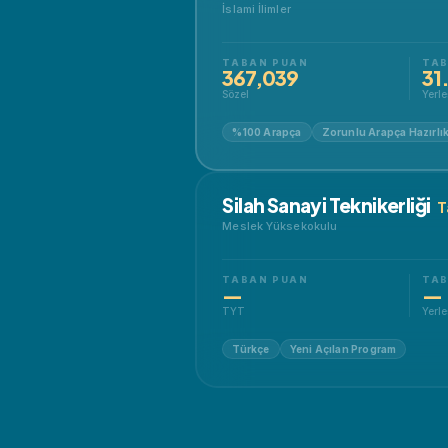
İslami İlimler
TABAN PUAN
TAB
367,039
31
Sözel
Yerle
%100 Arapça
Zorunlu Arapça Hazırlı
Silah Sanayi Teknikerliği
T
Meslek Yüksekokulu
TABAN PUAN
TAB
—
—
TYT
Yerle
Türkçe
Yeni Açılan Program