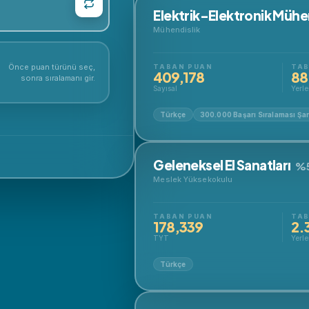
Elektrik-Elektronik Mühen
Mühendislik
Önce puan türünü seç,
TABAN PUAN
TAB
409,178
88
sonra sıralamanı gir.
Sayısal
Yerle
Türkçe
300.000 Başarı Sıralaması Şar
Geleneksel El Sanatları
%5
Meslek Yüksekokulu
TABAN PUAN
TAB
178,339
2.
TYT
Yerle
Türkçe