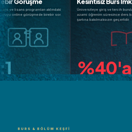
ebir Görüşme
Kesintisiz Burs İmka
ns ve lisans programları aklındaki
Üniversiteye giriş ve tercih bursları,
uyu online görüşmede birebir sor.
azami öğrenim süresince ders başar
şartına bakılmaksızın geçerlidir.
1
%40'a 
1:1
VU AL
TERCIH INDIRIMLERI
bir Görüşme
Kesintisiz Burs İmkan
bir Görüşme
Kesintisiz Burs İmkan
BURS & BÖLÜM KEŞFI