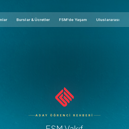
mlar
Burslar & Ücretler
FSM'de Yaşam
Uluslararası
ADAY ÖĞRENCI REHBERI
FSM Vakıf