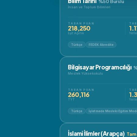
Bilim Tarihi
%50 Burslu
İnsan ve Toplum Bilimleri
TABAN PUAN
TAB
218,250
1.
Eşit Ağırlık
Yerle
Türkçe
FEDEK Akredite
Bilgisayar Programcılığı
%
Meslek Yüksekokulu
TABAN PUAN
TAB
260,116
1.
TYT
Yerle
Türkçe
İşletmede Mesleki Eğitim Mode
İslami İlimler (Arapça)
Tam 