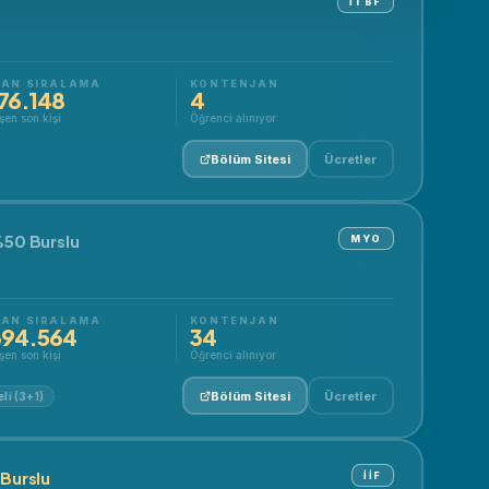
İTBF
AN SIRALAMA
KONTENJAN
176.148
4
şen son kişi
Öğrenci alınıyor
Bölüm Sitesi
Ücretler
50 Burslu
MYO
AN SIRALAMA
KONTENJAN
394.564
34
şen son kişi
Öğrenci alınıyor
Bölüm Sitesi
Ücretler
li (3+1)
Burslu
İİF