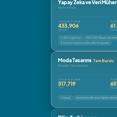
Yapay Zeka ve Veri Mühendi
Mühendislik
TABAN PUAN
TAB
433,906
61
Sayısal
Yerle
%100 İngilizce
300.000 Başarı Sıralam
Zorunlu İngilizce Hazırlık Programı
Moda Tasarımı
Tam Burslu
Meslek Yüksekokulu
TABAN PUAN
TAB
317,719
65
TYT
Yerle
Türkçe
İşletmede Mesleki Eğitim Mode