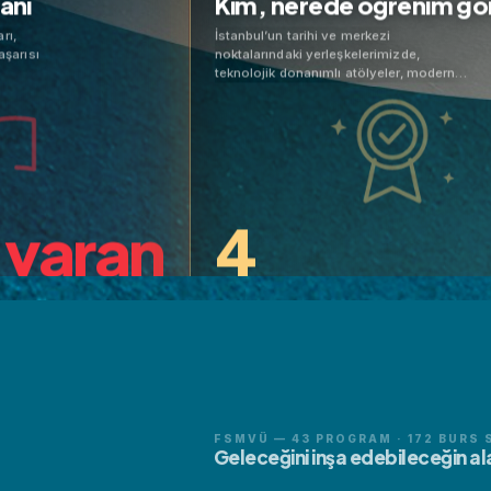
nı
Kim, nerede öğrenim gör
İstanbul’un tarihi ve merkezi
ısı
noktalarındaki yerleşkelerimizde,
teknolojik donanımlı atölyeler, modern
dersliklerle teoriyi pratiğe
dönüştürüyoruz.
varan
4
%
YERLEŞKE
ı
Kim, nerede öğrenim göre
ı
Kim, nerede öğrenim göre
FSMVÜ — 43 PROGRAM · 172 BURS 
Geleceğini inşa edebileceğin al