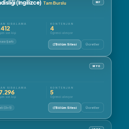
sliği (İngilizce)
Tam Burslu
MF
AN SIRALAMA
KONTENJAN
.412
4
şen son kişi
Öğrenci alınıyor
ası Şartı
Bölüm Sitesi
Ücretler
MYO
AN SIRALAMA
KONTENJAN
7.296
5
şen son kişi
Öğrenci alınıyor
Bölüm Sitesi
Ücretler
li (3+1)