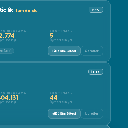
icilik
Tam Burslu
MYO
AN SIRALAMA
KONTENJAN
2.774
5
şen son kişi
Öğrenci alınıyor
Bölüm Sitesi
Ücretler
li (3+1)
İTBF
AN SIRALAMA
KONTENJAN
404.131
44
şen son kişi
Öğrenci alınıyor
Bölüm Sitesi
Ücretler