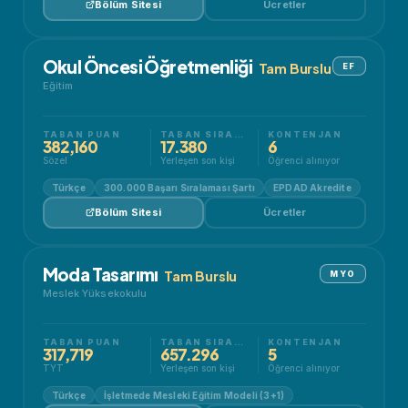
Bölüm Sitesi
Ücretler
Okul Öncesi Öğretmenliği
Tam Burslu
EF
Eğitim
TABAN PUAN
TABAN SIRALAMA
KONTENJAN
382,160
17.380
6
Sözel
Yerleşen son kişi
Öğrenci alınıyor
Türkçe
300.000 Başarı Sıralaması Şartı
EPDAD Akredite
Bölüm Sitesi
Ücretler
Moda Tasarımı
Tam Burslu
MYO
Meslek Yüksekokulu
TABAN PUAN
TABAN SIRALAMA
KONTENJAN
317,719
657.296
5
TYT
Yerleşen son kişi
Öğrenci alınıyor
Türkçe
İşletmede Mesleki Eğitim Modeli (3+1)