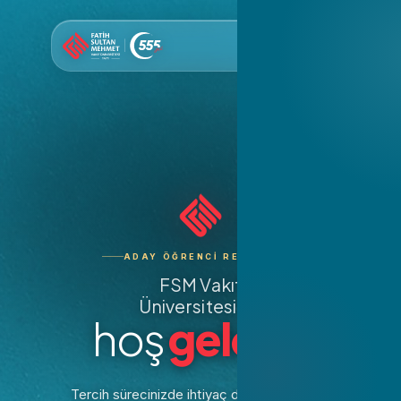
ADAY ÖĞRENCI REHBERI
Eğitim Fakültesi
FSM Vakıf
Üniversitesi'ne
Hukuk Fakültesi
hoş
geldin.
Tercih Bursları
İnsan ve Toplum Bil
Fakültesi
YKS Derece Burslar
Tercih sürecinizde ihtiyaç duyacağınız tüm
İktisadi ve İdari Bil