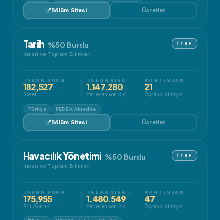
Bölüm Sitesi
Ücretler
Tarih
%50 Burslu
İTBF
İnsan ve Toplum Bilimleri
TABAN PUAN
TABAN SIRALAMA
KONTENJAN
182,527
1.147.280
21
Sözel
Yerleşen son kişi
Öğrenci alınıyor
Türkçe
FEDEK Akredite
Bölüm Sitesi
Ücretler
Havacılık Yönetimi
%50 Burslu
İTBF
İnsan ve Toplum Bilimleri
TABAN PUAN
TABAN SIRALAMA
KONTENJAN
175,955
1.480.549
47
Eşit Ağırlık
Yerleşen son kişi
Öğrenci alınıyor