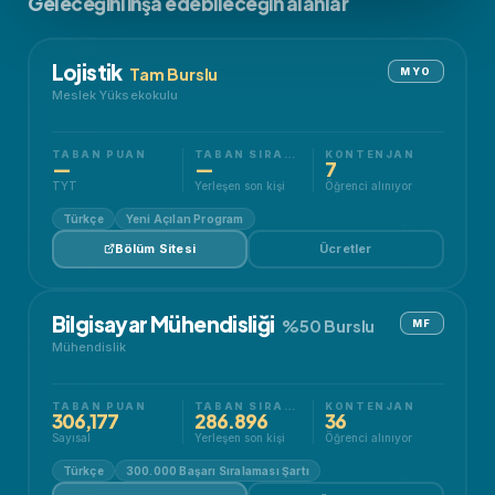
Geleceğini inşa edebileceğin alanlar
Lojistik
Tam Burslu
MYO
Meslek Yüksekokulu
TABAN PUAN
TABAN SIRALAMA
KONTENJAN
—
—
7
TYT
Yerleşen son kişi
Öğrenci alınıyor
Türkçe
Yeni Açılan Program
Bölüm Sitesi
Ücretler
Bilgisayar Mühendisliği
%50 Burslu
MF
Mühendislik
TABAN PUAN
TABAN SIRALAMA
KONTENJAN
306,177
286.896
36
Sayısal
Yerleşen son kişi
Öğrenci alınıyor
Türkçe
300.000 Başarı Sıralaması Şartı