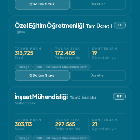
Bölüm Sitesi
Ücretler
Özel Eğitim Öğretmenliği
Tam Ücretli
EF
Eğitim
TABAN PUAN
TABAN SIRALAMA
KONTENJAN
313,725
172.405
19
Sözel
Yerleşen son kişi
Öğrenci alınıyor
Türkçe
300.000 Başarı Sıralaması Şartı
Bölüm Sitesi
Ücretler
İnşaat Mühendisliği
%50 Burslu
MF
Mühendislik
TABAN PUAN
TABAN SIRALAMA
KONTENJAN
303,113
297.565
21
Sayısal
Yerleşen son kişi
Öğrenci alınıyor
Türkçe
300.000 Başarı Sıralaması Şartı