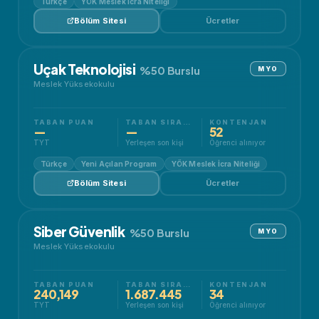
Türkçe
YÖK Meslek İcra Niteliği
Bölüm Sitesi
Ücretler
Uçak Teknolojisi
%50 Burslu
MYO
Meslek Yüksekokulu
TABAN PUAN
TABAN SIRALAMA
KONTENJAN
—
—
52
TYT
Yerleşen son kişi
Öğrenci alınıyor
Türkçe
Yeni Açılan Program
YÖK Meslek İcra Niteliği
Bölüm Sitesi
Ücretler
Siber Güvenlik
%50 Burslu
MYO
Meslek Yüksekokulu
TABAN PUAN
TABAN SIRALAMA
KONTENJAN
240,149
1.687.445
34
TYT
Yerleşen son kişi
Öğrenci alınıyor