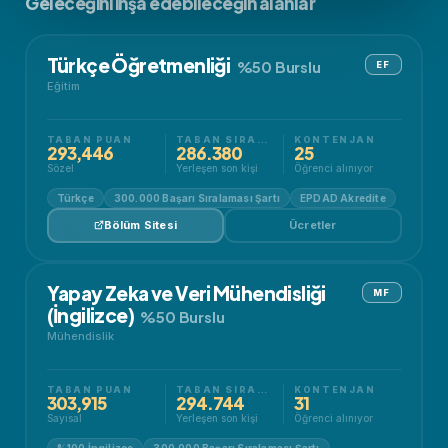
Geleceğini inşa edebileceğin alanlar
Türkçe Öğretmenliği
%50 Burslu
EF
Eğitim
TABAN PUAN
TABAN SIRALAMA
KONTENJAN
293,446
286.380
25
Sözel
Yerleşen son kişi
Öğrenci alınıyor
Türkçe
300.000 Başarı Sıralaması Şartı
EPDAD Akredite
Bölüm Sitesi
Ücretler
Yapay Zeka ve Veri Mühendisliği
MF
(İngilizce)
%50 Burslu
Mühendislik
TABAN PUAN
TABAN SIRALAMA
KONTENJAN
303,915
294.744
31
Sayısal
Yerleşen son kişi
Öğrenci alınıyor
%100 İngilizce
300.000 Başarı Sıralaması Şartı