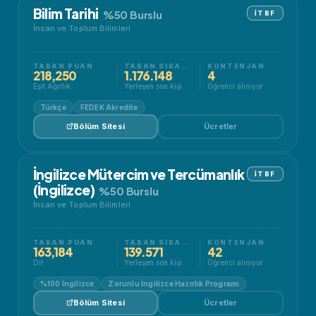
Bilim Tarihi
%50 Burslu
İTBF
İnsan ve Toplum Bilimleri
TABAN PUAN
TABAN SIRALAMA
KONTENJAN
218,250
1.176.148
4
Eşit Ağırlık
Yerleşen son kişi
Öğrenci alınıyor
Türkçe
FEDEK Akredite
Bölüm Sitesi
Ücretler
İngilizce Mütercim ve Tercümanlık
İTBF
(İngilizce)
%50 Burslu
İnsan ve Toplum Bilimleri
TABAN PUAN
TABAN SIRALAMA
KONTENJAN
163,184
139.571
42
Dil
Yerleşen son kişi
Öğrenci alınıyor
%100 İngilizce
Zorunlu İngilizce Hazırlık Programı
Bölüm Sitesi
Ücretler