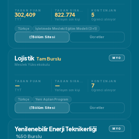
TABAN PUAN
TABAN SIRALAMA
KONTENJAN
302,409
822.774
5
TYT
Yerleşen son kişi
Öğrenci alınıyor
Türkçe
İşletmede Mesleki Eğitim Modeli (3+1)
Bölüm Sitesi
Ücretler
Lojistik
Tam Burslu
MYO
Meslek Yüksekokulu
TABAN PUAN
TABAN SIRALAMA
KONTENJAN
—
—
7
TYT
Yerleşen son kişi
Öğrenci alınıyor
Türkçe
Yeni Açılan Program
Bölüm Sitesi
Ücretler
Yenilenebilir Enerji Teknikerliği
MYO
%50 Burslu