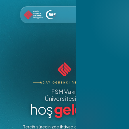
ADAY ÖĞRENCI REHBERI
Eğitim Fakültesi
FSM Vakıf
Üniversitesi'ne
Hukuk Fakültesi
hoş
geldin.
Tercih Bursları
İnsan ve Toplum Bil
Fakültesi
YKS Derece Burslar
Tercih sürecinizde ihtiyaç duyacağınız tüm
İktisadi ve İdari Bil