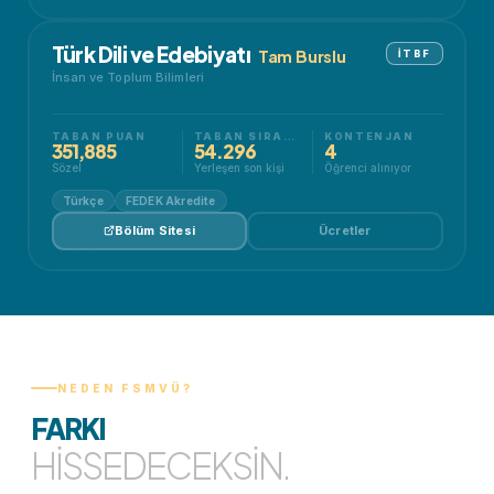
Türk Dili ve Edebiyatı
Tam Burslu
İTBF
İnsan ve Toplum Bilimleri
TABAN PUAN
TABAN SIRALAMA
KONTENJAN
351,885
54.296
4
Sözel
Yerleşen son kişi
Öğrenci alınıyor
Türkçe
FEDEK Akredite
Bölüm Sitesi
Ücretler
NEDEN FSMVÜ?
FARKI
HISSEDECEKSIN.