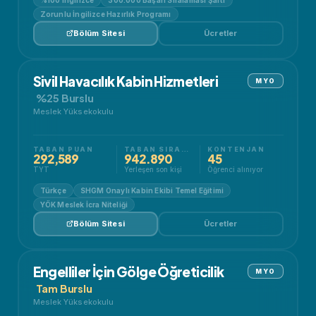
Zorunlu İngilizce Hazırlık Programı
Bölüm Sitesi
Ücretler
Sivil Havacılık Kabin Hizmetleri
MYO
%25 Burslu
Meslek Yüksekokulu
TABAN PUAN
TABAN SIRALAMA
KONTENJAN
292,589
942.890
45
TYT
Yerleşen son kişi
Öğrenci alınıyor
Türkçe
SHGM Onaylı Kabin Ekibi Temel Eğitimi
YÖK Meslek İcra Niteliği
Bölüm Sitesi
Ücretler
Engelliler İçin Gölge Öğreticilik
MYO
Tam Burslu
Meslek Yüksekokulu