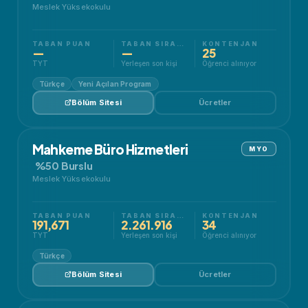
Meslek Yüksekokulu
TABAN PUAN
TABAN SIRALAMA
KONTENJAN
—
—
25
TYT
Yerleşen son kişi
Öğrenci alınıyor
Türkçe
Yeni Açılan Program
Bölüm Sitesi
Ücretler
Mahkeme Büro Hizmetleri
MYO
%50 Burslu
Meslek Yüksekokulu
TABAN PUAN
TABAN SIRALAMA
KONTENJAN
191,671
2.261.916
34
TYT
Yerleşen son kişi
Öğrenci alınıyor
Türkçe
Bölüm Sitesi
Ücretler